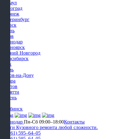
Барнаул
Волгоград
Воронеж
Екатеринбург
Ижевск
Казань
Киров
Краснодар
Красноярск
Нижний Новгород
Новосибирск
Омск
Пермь
Ростов-на-Дону
Самара
Саратов
Тольятти
Тюмень
Уфа
Челябинск
Краснодар
Пн-Сб 09:00–18:00
Контакты
Услуги Кузовного ремонта любой сложности.
+7 (961) 595‒64‒05
+7 (961) 595‒64‒05